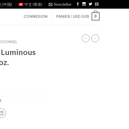
 (中国)
中文 (香港)
Newsletter
0
CONNEXION
PANIER /
USD
0.00
ESSIONNEL
 Luminous
oz.
l