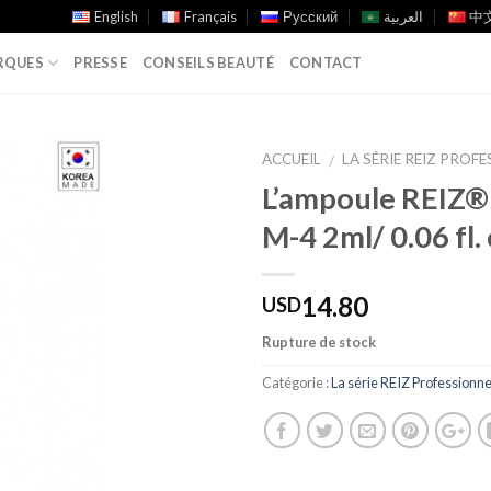
English
Français
Русский
العربية
中文
RQUES
PRESSE
CONSEILS BEAUTÉ
CONTACT
ACCUEIL
LA SÉRIE REIZ PROF
/
L’ampoule REIZ®
Add to
M-4 2ml/ 0.06 fl. 
Wishlist
14.80
USD
Rupture de stock
Catégorie :
La série REIZ Professionne