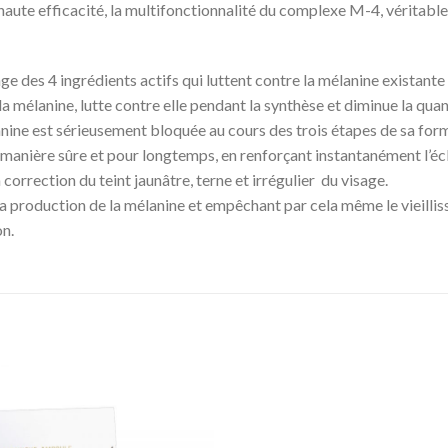
haute efficacité, la multifonctionnalité du complexe M-4, véritable 
nge des 4 ingrédients actifs qui luttent contre la mélanine existant
 la mélanine, lutte contre elle pendant la synthèse et diminue la qu
anine est sérieusement bloquée au cours des trois étapes de sa for
anière sûre et pour longtemps, en renforçant instantanément l’écl
correction du teint jaunâtre, terne et irrégulier du visage.
t la production de la mélanine et empêchant par cela même le vieilli
n.
Add to
Wishlist