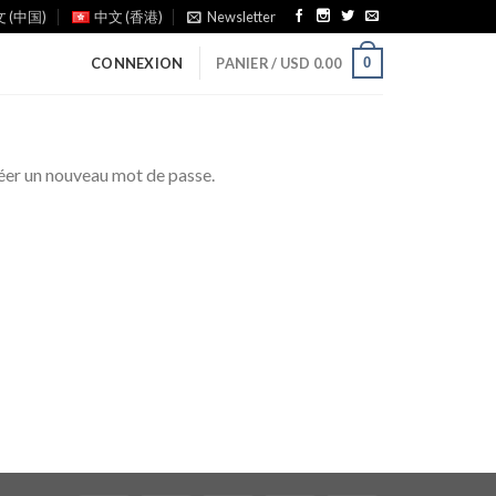
 (中国)
中文 (香港)
Newsletter
0
CONNEXION
PANIER /
USD
0.00
créer un nouveau mot de passe.