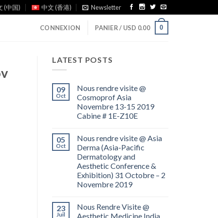
 (中国)
中文 (香港)
Newsletter
0
CONNEXION
PANIER /
USD
0.00
LATEST POSTS
ov
Nous rendre visite @
09
Oct
Cosmoprof Asia
Novembre 13-15 2019
Cabine # 1E-Z10E
Nous rendre visite @ Asia
05
Oct
Derma (Asia-Pacific
Dermatology and
Aesthetic Conference &
Exhibition) 31 Octobre – 2
Novembre 2019
Nous Rendre Visite @
23
Juil
Aesthetic Medicine India