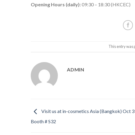
Opening Hours (daily):
09:30 – 18:30 (HKCEC)
This entry was 
ADMIN
Visit us at in-cosmetics Asia (Bangkok) Oct 
Booth # S32