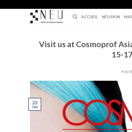
Skip
to
ACCUEIL
NEU SKIN
MA
content
Visit us at Cosmoprof As
15-17
POSTÉ
22
Jan