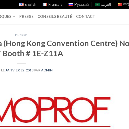
English
Français
Русский
العربية
中文
RQUES
PRESSE
CONSEILS BEAUTÉ
CONTACT
PRESSE
ia (Hong Kong Convention Centre) N
 Booth # 1E-Z11A
 LE
JANVIER 22, 2018
PAR
ADMIN