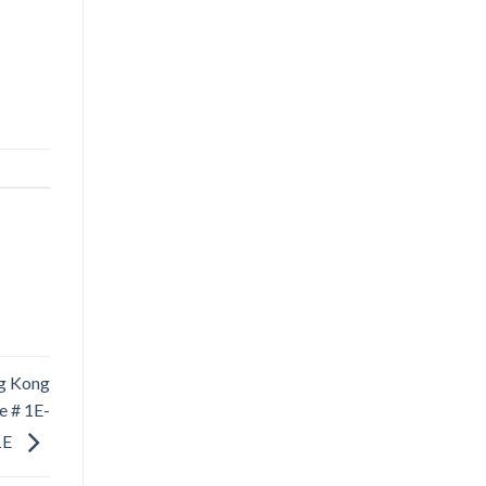
ng Kong
e # 1E-
1E