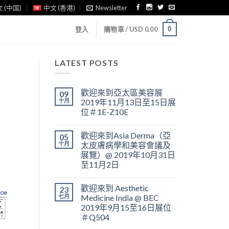
 (中国)
中文 (香港)
Newsletter
0
登入
購物車 /
USD
0.00
LATEST POSTS
歡迎來到亞太區美容展
09
十月
2019年11月13日至15日展
位＃1E-Z10E
歡迎來到Asia Derma（亞
05
十月
太皮膚病學和美容會議及
展覽）@ 2019年10月31日
至11月2日
歡迎來到 Aesthetic
23
七月
Medicine India @ BEC
2019年9月15至16日展位
＃Q504