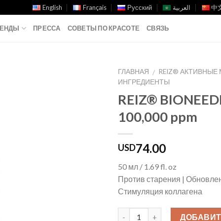
English
Français
Русский
العربية
中文
ЕНДЫ
ПРЕССА
СОВЕТЫ ПО КРАСОТЕ
СВЯЗЬ
ГЛАВНАЯ
REIZ® АКТИВНЫЕ
/
ИНГРЕДИЕНТЫ
Add to
REIZ® BIONEED
Wishlist
100,000 ppm
74.00
USD
50 мл / 1.69 fl. oz
Против старения | Обновлен
Стимуляция коллагена
ДОБАВИТ