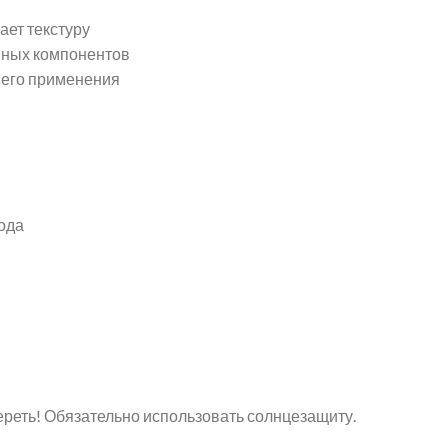
ает текстуру
вных компонентов
него применения
ода
реть! Обязательно использовать солнцезащиту.