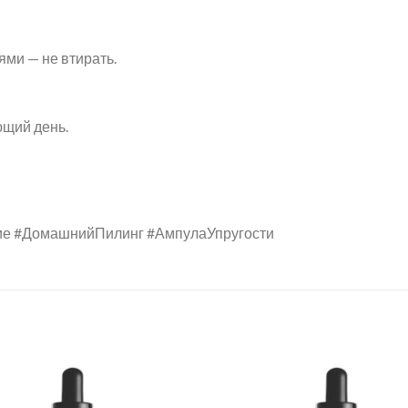
ми — не втирать.
ющий день.
е #ДомашнийПилинг #АмпулаУпругости
Add to