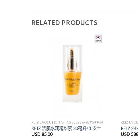
RELATED PRODUCTS
Add to
Wishlist
REIZ EVOLUTION OF AGELESS 硏肌抗龄系列
REIZ EV
REIZ 活肌水润精华素 30毫升/ 1 安士
REIZ 
USD
85.00
USD
588