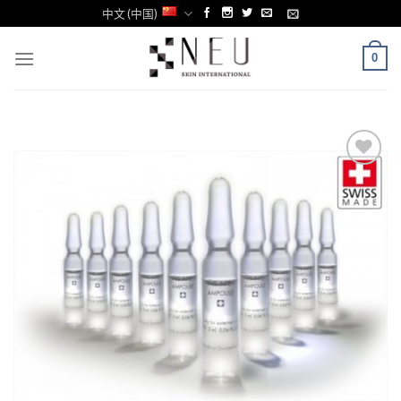
Skip
中文 (中国)
to
content
0
Add to
Wishlist