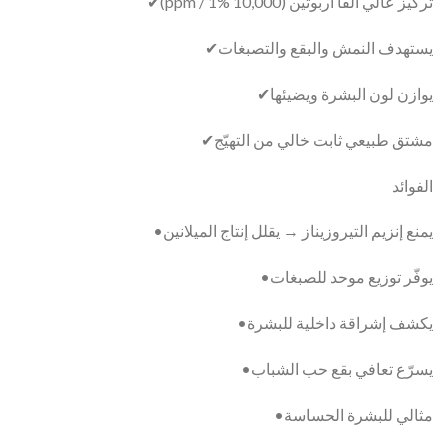
تركيز عالي ألفا أربوتين (10,000 ppm / 1%)✔
يستهدف النمش والبقع والتصبغات✔
يوازن لون البشرة ويضيئها✔
مشتق طبيعي ثابت خالي من التهيّج✔
الفوائد
يمنع إنزيم التيروزيناز → يقلل إنتاج الميلانين•
يوفّر توزيع موحد للصبغات•
يكشف إشراقة داخلية للبشرة•
يسرّع تعافي بقع حب الشباب•
مثالي للبشرة الحساسة•